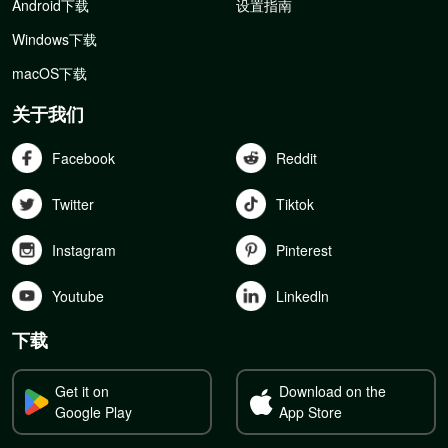
Android下载
设置指南
Windows下载
macOS下载
关于我们
Facebook
Reddit
Twitter
Tiktok
Instagram
Pinterest
Youtube
Linkedln
下载
Get it on
Download on the
Google Play
App Store