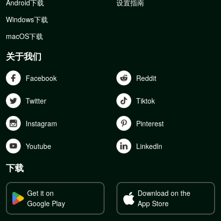
Android下载
设置指南
Windows下载
macOS下载
关于我们
Facebook
Reddit
Twitter
Tiktok
Instagram
Pinterest
Youtube
Linkedln
下载
Get it on
Download on the
Google Play
App Store