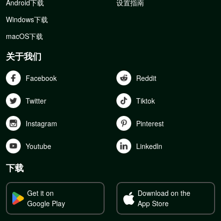
Android下载
设置指南
Windows下载
macOS下载
关于我们
Facebook
Reddit
Twitter
Tiktok
Instagram
Pinterest
Youtube
Linkedln
下载
Get it on
Download on the
Google Play
App Store