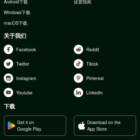
Android下载
设置指南
Windows下载
macOS下载
关于我们
Facebook
Reddit
Twitter
Tiktok
Instagram
Pinterest
Youtube
Linkedln
下载
Get it on
Download on the
Google Play
App Store