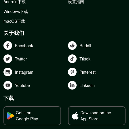
Android下载
设置指南
Windows下载
macOS下载
关于我们
Facebook
Reddit
Twitter
Tiktok
Instagram
Pinterest
Youtube
Linkedln
下载
Get it on
Download on the
Google Play
App Store