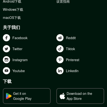
Android下载
设置指南
Windows下载
macOS下载
关于我们
Facebook
Reddit
Twitter
Tiktok
Instagram
Pinterest
Youtube
Linkedln
下载
Get it on
Download on the
Google Play
App Store