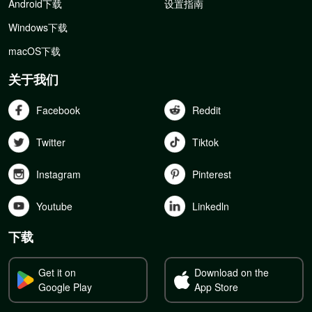
Android下载
设置指南
Windows下载
macOS下载
关于我们
Facebook
Reddit
Twitter
Tiktok
Instagram
Pinterest
Youtube
Linkedln
下载
Get it on
Download on the
Google Play
App Store