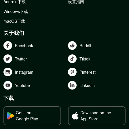
Android下载
设置指南
Windows下载
macOS下载
关于我们
Facebook
Reddit
Twitter
Tiktok
Instagram
Pinterest
Youtube
Linkedln
下载
Get it on
Download on the
Google Play
App Store